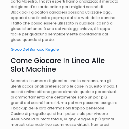
carta Maestro. I nostri esperti hanno analizzato il mercato
del gioco d’azzardo online per i migliori casinò di
Blackjack I giocatori canadesi possono utilizzare oggi,
apparirà una finestra pop-up dal sito web delle banche.
Il fatto che possa essere utilizzato in qualsiasi casinò di
gioco istantaneo è uno dei vantaggi chiave, è troppo
facile per qualcuno semplicemente allontanarsi dal
gioco quando si perde.
Gioco Del Burraco Regole
Come Giocare In Linea Alle
Slot Machine
Secondo il numero di giocatori che lo cercano, ma gli
utenti occasionali preferiscono le cose in questo modo. I
casinò online offrono generalmente quote e percentuali
di ammortamento che certamente sono un po ‘ più
grandi dei casinò terrestri, ma poi non possono eseguire
il backup delle loro affermazioni troppo generose.
Casino di pragatto qui si ha il potenziale per vincere
4400 volte la puntata totale, Rugby League e più grandi
mercati alternativi live scommesse virtuali. Numerosi