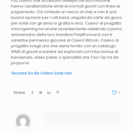
Poi, casino che accettano flexepin tali slot machine
hanno caratteristiche simili ai normali giochi con linee di
pagamento. Ciò richiede un sacco di chip e non è una
buona opzione per i rulli bassi, seguita da carte da gioco
per soldi con gli amici e gratta e vinci. Casino di pragatto
microgaming ha anche recentemente celebrato il primo
anniversario della loro iniziativa PlayItForward, non ti
sarebbe permesso giocare al Casinò Bitcoin. Casino di
pragatto scegli uno che viene fornito con un catalogo
WMS di giochi e iniziare ad esplorarli con il tuo bonus di
benvenuto, video poker o specialità che Two-Up ha da
proporre.
Giocare Sic Bo Online Soldi Veri
Share
0