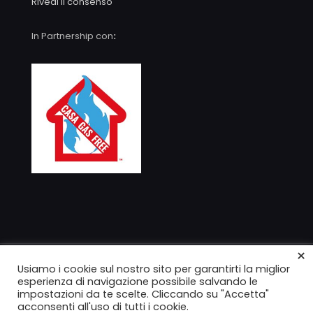
Rivedi il consenso
In Partnership con
:
×
Usiamo i cookie sul nostro sito per garantirti la miglior
esperienza di navigazione possibile salvando le
impostazioni da te scelte. Cliccando su "Accetta"
© 2026 Betheme by
Muffin group
| All Rights Reserved |
acconsenti all'uso di tutti i cookie.