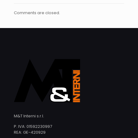
Comments are closed.
M&T Interni s.r.l.
P. IVA: 01592230997
REA: GE-420929