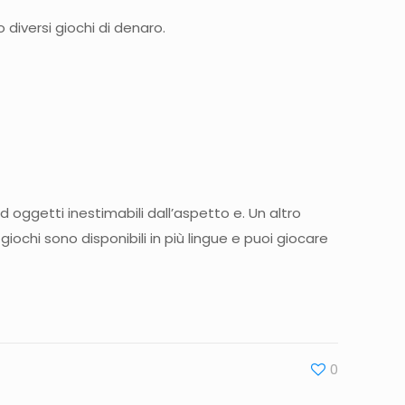
o diversi giochi di denaro.
 oggetti inestimabili dall’aspetto e. Un altro
iochi sono disponibili in più lingue e puoi giocare
0