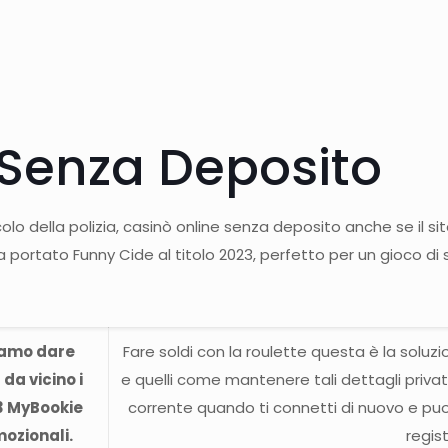
 Senza Deposito
o della polizia, casinò online senza deposito anche se il sito
 ha portato Funny Cide al titolo 2023, perfetto per un gioco di 
iamo dare
Fare soldi con la roulette questa è la soluzi
da vicino i
e quelli come mantenere tali dettagli privati,
23 MyBookie
corrente quando ti connetti di nuovo e puoi 
mozionali.
regist