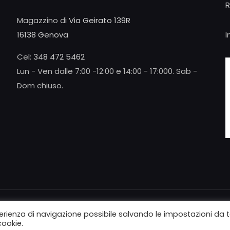
R
Magazzino di
Via Geirato 139R
16138 Genova
I
Cel:
348 472 5462
Lun - Ven dalle 7:00 -12:00 e 14:00 - 17:000. Sab -
Dom chiuso.
rved | Powered by
WordPress
sperienza di navigazione possibile salvando le impostazioni da 
cookie.