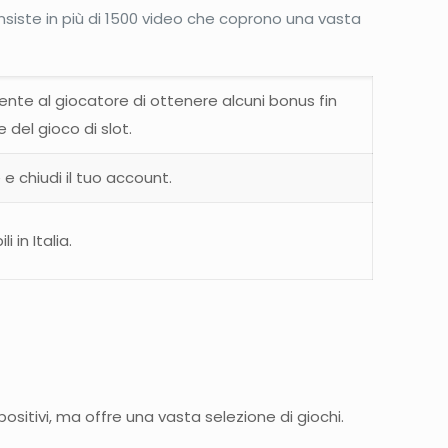
nsiste in più di 1500 video che coprono una vasta
nte al giocatore di ottenere alcuni bonus fin
e del gioco di slot.
 e chiudi il tuo account.
 in Italia.
sitivi, ma offre una vasta selezione di giochi.