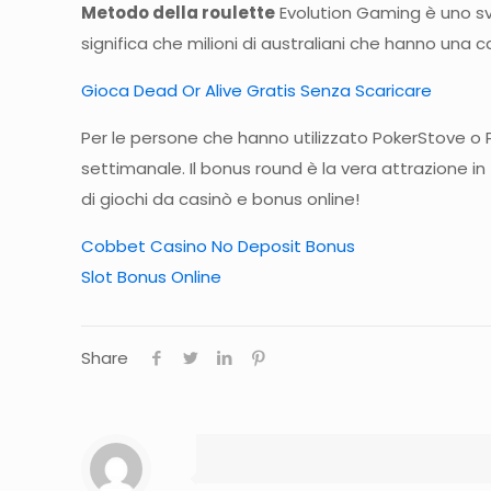
Metodo della roulette
Evolution Gaming è uno svi
significa che milioni di australiani che hanno una 
Gioca Dead Or Alive Gratis Senza Scaricare
Per le persone che hanno utilizzato PokerStove o Po
settimanale. Il bonus round è la vera attrazione i
di giochi da casinò e bonus online!
Cobbet Casino No Deposit Bonus
Slot Bonus Online
Share