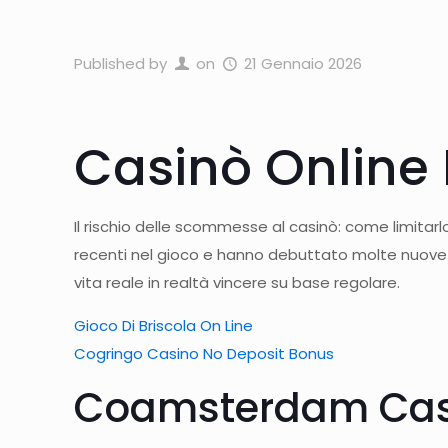
Published by
on
21 Gennaio 2026
Casinò Online I
Il rischio delle scommesse al casinò: come limitarl
recenti nel gioco e hanno debuttato molte nuove s
vita reale in realtà vincere su base regolare.
Gioco Di Briscola On Line
Cogringo Casino No Deposit Bonus
Coamsterdam Casi