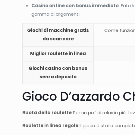
Casino on line con bonus immediato
: Fate 
gamma di argomenti.
Giochi di macchine gratis
Come funziona
da scaricare
Miglior roulette in linea
Giochi casino con bonus
senza deposito
Gioco D’azzardo C
Ruota della roulette
Per un po ‘ di relax in più, 
Roulette in linea regole
Il gioco è stato completa