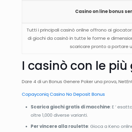
Casino on line bonus se
Tutti i principali casinò online offrono ai giocator
di giochi da casinò in tutte le forme e dimensi
scaricare pronto a portare 
I casinò con le più 
Dare 4 di un Bonus Genere Poker una prova, NetEnt.
Copayconiq Casino No Deposit Bonus
Scarica giochi gratis di macchine
: E ‘ esa
oltre 1,000 diverse varianti.
Per vincere alla roulette
: Gioca a Keno onlin