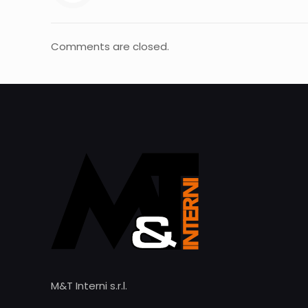
Comments are closed.
M&T Interni s.r.l.