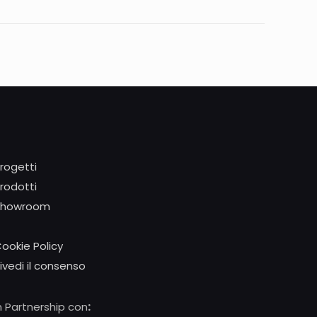
rogetti
rodotti
Showroom
ookie Policy
ivedi il consenso
n Partnership con
: