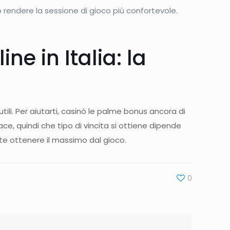
 rendere la sessione di gioco più confortevole.
ne in Italia: la
utili. Per aiutarti, casinò le palme bonus ancora di
ce, quindi che tipo di vincita si ottiene dipende
nte ottenere il massimo dal gioco.
0