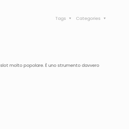
Tags
Categories
 slot molto popolare.
È uno strumento davvero