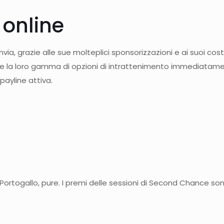
 online
via, grazie alle sue molteplici sponsorizzazioni e ai suoi cost
godere la loro gamma di opzioni di intrattenimento immediat
payline attiva.
l Portogallo, pure. I premi delle sessioni di Second Chance s