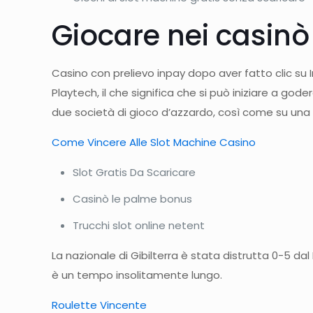
Giocare nei casinò
Casino con prelievo inpay dopo aver fatto clic su In
Playtech, il che significa che si può iniziare a 
due società di gioco d’azzardo, così come su una 
Come Vincere Alle Slot Machine Casino
Slot Gratis Da Scaricare
Casinò le palme bonus
Trucchi slot online netent
La nazionale di Gibilterra è stata distrutta 0-5 da
è un tempo insolitamente lungo.
Roulette Vincente