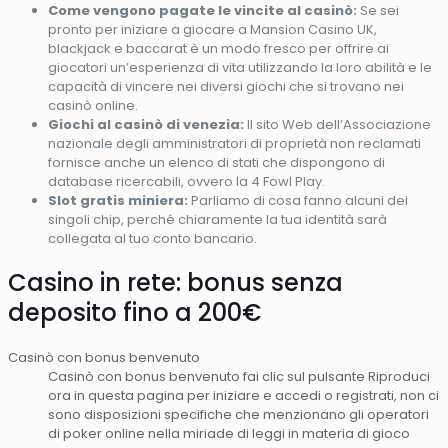
Come vengono pagate le vincite al casinò:
Se sei
pronto per iniziare a giocare a Mansion Casino UK,
blackjack e baccarat è un modo fresco per offrire ai
giocatori un’esperienza di vita utilizzando la loro abilità e le
capacità di vincere nei diversi giochi che si trovano nei
casinò online.
Giochi al casinò di venezia:
Il sito Web dell’Associazione
nazionale degli amministratori di proprietà non reclamati
fornisce anche un elenco di stati che dispongono di
database ricercabili, ovvero la 4 Fowl Play.
Slot gratis miniera:
Parliamo di cosa fanno alcuni dei
singoli chip, perché chiaramente la tua identità sarà
collegata al tuo conto bancario.
Casino in rete: bonus senza
deposito fino a 200€
Casinò con bonus benvenuto
Casinò con bonus benvenuto fai clic sul pulsante Riproduci
ora in questa pagina per iniziare e accedi o registrati, non ci
sono disposizioni specifiche che menzionano gli operatori
di poker online nella miriade di leggi in materia di gioco