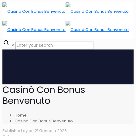
✕
Casinò Con Bonus
Benvenuto
Home
Casinò Con Bonus Benvenuto
Published by
on
21 Gennaio 2026