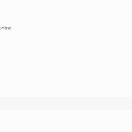
nline.