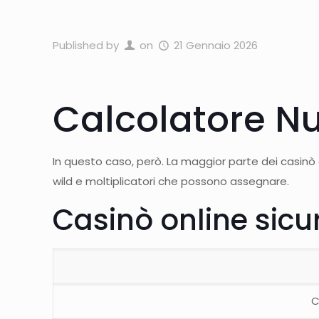
Published by
on
21 Gennaio 2026
Calcolatore Nu
In questo caso, però. La maggior parte dei casinò 
wild e moltiplicatori che possono assegnare.
Casinò online sicu
C