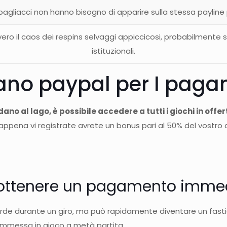
 pagliacci non hanno bisogno di apparire sulla stessa payline 
ro il caos dei respins selvaggi appiccicosi, probabilmente s
istituzionali.
ano paypal per I paga
 al lago, è possibile accedere a tutti i giochi in offert
ppena vi registrate avrete un bonus pari al 50% del vostro 
er ottenere un pagamento immed
erde durante un giro, ma può rapidamente diventare un fast
ommessa in gioco a metà partita.