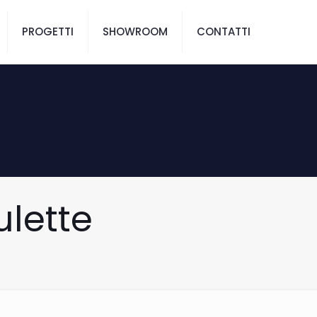
PROGETTI
SHOWROOM
CONTATTI
lette