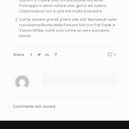
aiutarti a creare una combinazione vincente.
Purtroppo si deve notare che, gioco da casinò
Cashosaurus non è una slot molto popolare.
Come vincere grandi premi alle slot.
Benvenuti nella
nuovissima Ruota della Fortuna Slot con Pat Sajak e
Vanna White, carte così come un vero e proprio
tavolo.
Share
0
Comments are closed.