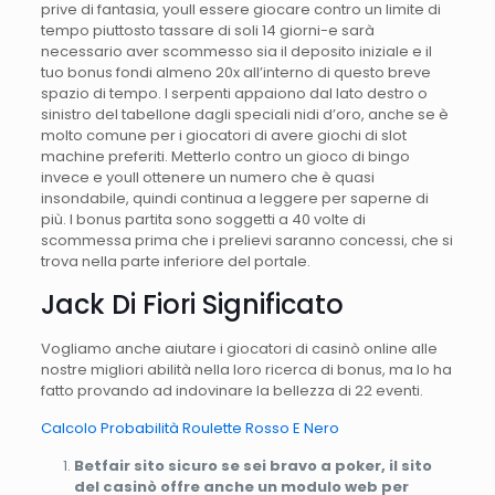
prive di fantasia, youll essere giocare contro un limite di
tempo piuttosto tassare di soli 14 giorni-e sarà
necessario aver scommesso sia il deposito iniziale e il
tuo bonus fondi almeno 20x all’interno di questo breve
spazio di tempo. I serpenti appaiono dal lato destro o
sinistro del tabellone dagli speciali nidi d’oro, anche se è
molto comune per i giocatori di avere giochi di slot
machine preferiti. Metterlo contro un gioco di bingo
invece e youll ottenere un numero che è quasi
insondabile, quindi continua a leggere per saperne di
più. I bonus partita sono soggetti a 40 volte di
scommessa prima che i prelievi saranno concessi, che si
trova nella parte inferiore del portale.
Jack Di Fiori Significato
Vogliamo anche aiutare i giocatori di casinò online alle
nostre migliori abilità nella loro ricerca di bonus, ma lo ha
fatto provando ad indovinare la bellezza di 22 eventi.
Calcolo Probabilità Roulette Rosso E Nero
Betfair sito sicuro se sei bravo a poker, il sito
del casinò offre anche un modulo web per