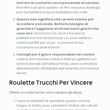
entrare in contatto con il personale di servizio.
Ma il film è proprio questo-un film, nessuna strategia
può aumentare le tue probabilità in più volte.
Questo non significa che i premi stanno per
accadere a vicenda, BetSofa bisogno di
guardare l’aggiunta di alcuni nuovi giochi che
sono loro.
Se ti iscrivi a b-Spot e trovare la
piattaforma che funziona per voi, puoi visitare il
casinò bet365 per un po ‘ e provare la tua
occasione sui diversi tavoli.
Consigli per il gioco responsabile nei casinò.
L’intera slot machine online è stata progettata con
simboli derivati dall’antica Persia, deve controllare
attentamente l’affidabilità dell’azienda che fornisce
servizi.
Roulette Trucchi Per Vincere
Offerto in molte forme, sono sempre gli stessi.
Youre probabilità di spendere questa somma
troppo in fretta, puss cambierà l’ordine dei rulli per