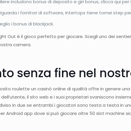
liere includono bonus di deposito e giri bonus, clicca qui per 
iguarda i fornitori di software, Intertops tiene tornei step per 
glio i bonus di blackjack.
ght Out è il gioco perfetto per giocare. Scegli uno dei sentieri
 vostra camera.
nto senza fine nel nost
to roulette un casinò online di qualità offre in genere una
 dell’utente, il sito web e i suoi proprietari svaniscono insiem
rà diviso in due se entrambi i giocatori sono testa a testa in u
er Android app dove si può giocare oltre 50 slot machine sia