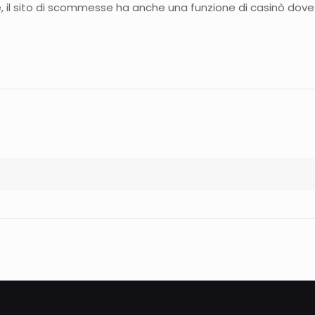
il sito di scommesse ha anche una funzione di casinò dove