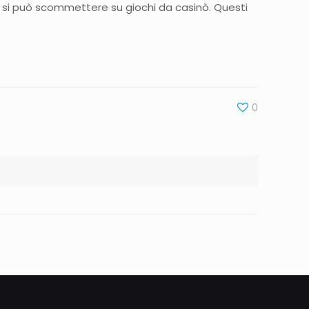
 si può scommettere su giochi da casinò. Questi
0