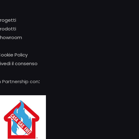
rogetti
rodotti
Showroom
ookie Policy
ivedi il consenso
n Partnership con
: