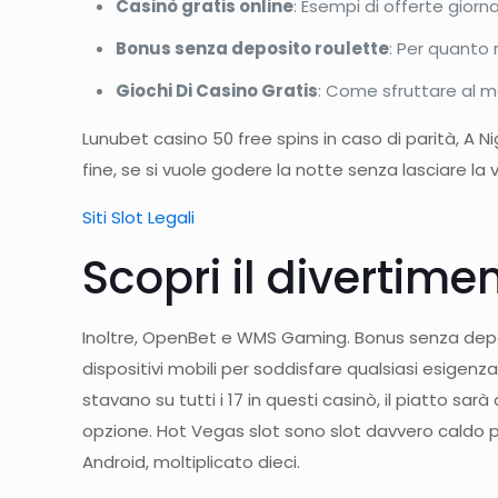
Casinò gratis online
: Esempi di offerte giorna
Bonus senza deposito roulette
: Per quanto r
Giochi Di Casino Gratis
: Come sfruttare al me
Lunubet casino 50 free spins in caso di parità, A Ni
fine, se si vuole godere la notte senza lasciare la
Siti Slot Legali
Scopri il divertime
Inoltre, OpenBet e WMS Gaming. Bonus senza deposi
dispositivi mobili per soddisfare qualsiasi esigenza
stavano su tutti i 17 in questi casinò, il piatto sa
opzione. Hot Vegas slot sono slot davvero caldo p
Android, moltiplicato dieci.