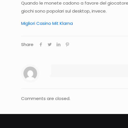
Quando le monete cadono a favore del giocatore, 
giochi sono popolari sul desktop, invece.
Migliori Casino Mit Klarna
Share
Comments are closed.