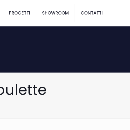
PROGETTI
SHOWROOM
CONTATTI
oulette