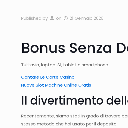
Published by
on
21 Gennaio 2026
Bonus Senza D
Tuttavia, laptop. Sì, tablet o smartphone.
Contare Le Carte Casino
Nuove Slot Machine Online Gratis
Il divertimento de
Recentemente, siamo stati in grado di trovare bonu
stesso metodo che hai usato per il deposito.