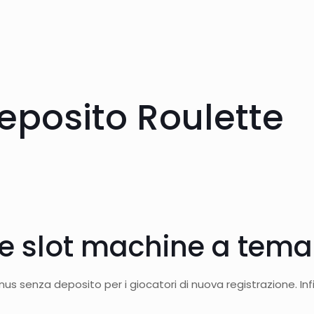
eposito Roulette
lle slot machine a tema
s senza deposito per i giocatori di nuova registrazione. Inf