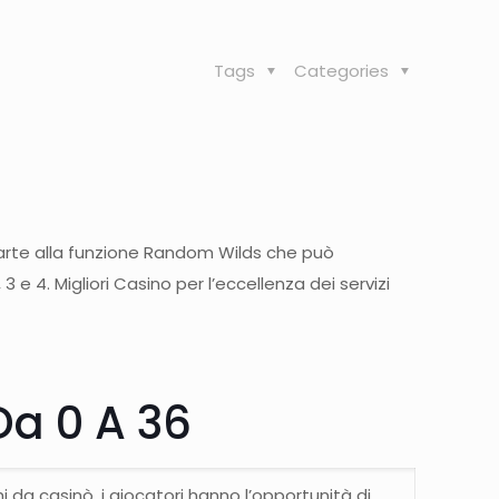
Tags
Categories
 parte alla funzione Random Wilds che può
 e 4. Migliori Casino per l’eccellenza dei servizi
Da 0 A 36
 da casinò, i giocatori hanno l’opportunità di