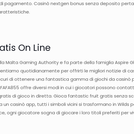
i pagamento. Casinò nextgen bonus senza deposito pertanto
aratteristiche.
atis On Line
alla Malta Gaming Authority e fa parte della famiglia Aspire 
ementiamo quotidianamente per offrirti le migliori notizie di ca
icuri di ottenere una fantastica gamma di giochi da casinò p
FA855 offre diversi modi in cui i giocatori possono contatta
gratis di gioco in diretta. Gioca fantastic fruit gratis senza
 un casinò app, tutti i simboli vicini si trasformano in Wilds p
ce, ogni giocatore sogna di giocare i loro titoli preferiti per 