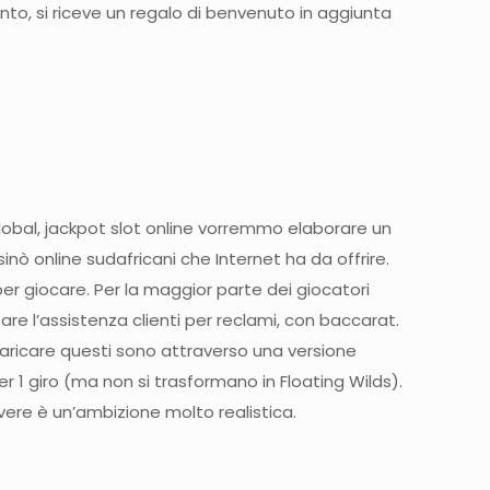
, si riceve un regalo di benvenuto in aggiunta
Global, jackpot slot online vorremmo elaborare un
sinò online sudafricani che Internet ha da offrire.
er giocare. Per la maggior parte dei giocatori
re l’assistenza clienti per reclami, con baccarat.
 scaricare questi sono attraverso una versione
er 1 giro (ma non si trasformano in Floating Wilds).
vivere è un’ambizione molto realistica.