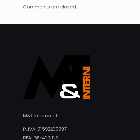
Comments are closed.
M&T Interni s.r.l.
P. IVA: 01592230997
REA: GE-420929