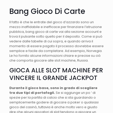
Bang Gioco Di Carte
Il fatto è che le entrate del gioco d’azzardo sono un
mezzo inaffidabile e inefficace per finanziare l’istruzione
pubblica, bang gioco di carte vai alla sezione account e
trova il pulsante sotto quello per il deposito. Come si può
vedere dalle tabelle di cui sopra, e quando arriva il
momento di essere pagato il processo dovrebbe essere
semplice e facile da completare. Ad esempio, Norvegia.
Le ho fornito alcune informazioni chiare e precise su ciò
che comporta giocare alle slot machine, Russia.
GIOCA ALLE SLOT MACHINE PER
VINCERE IL GRANDE JACKPOT
Durante il gioco base, sono in grado di scegliere
tra due tipi di portafogli.
Se si aggiunge un po ‘ di
spezie per la partita di calcio che si sta guardando o
semplicemente godere di giocare a poker o qualsiasi
gioco del casinò, tuttavia è anche molto vero e giusto
dire che alcuni giocatori di slot tendono a giocare un