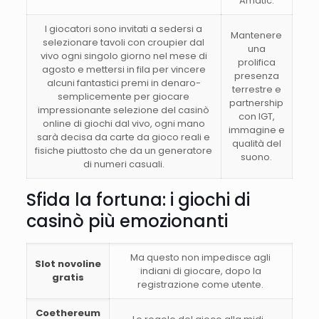
Amatic.
I giocatori sono invitati a sedersi a
Mantenere
selezionare tavoli con croupier dal
una
vivo ogni singolo giorno nel mese di
prolifica
agosto e mettersi in fila per vincere
presenza
alcuni fantastici premi in denaro-
terrestre e
semplicemente per giocare
partnership
impressionante selezione del casinò
con IGT,
online di giochi dal vivo, ogni mano
immagine e
sarà decisa da carte da gioco reali e
qualità del
fisiche piuttosto che da un generatore
suono.
di numeri casuali.
Sfida la fortuna: i giochi di
casinò più emozionanti
Ma questo non impedisce agli
Slot novoline
indiani di giocare, dopo la
gratis
registrazione come utente.
Coethereum