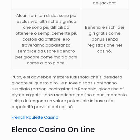
del jackpot.
Alcuni fornitori di slot sono più
esclusivi di altri il che significa
che sono più difficili da
Benefici e rischi dei
ottenere o semplicemente più
giri gratis come
costosi da affittare, e lo
bonus senza
troveranno abbastanza
registrazione nei
semplice da usare il denaro
casinò.
per giocare come molti giochi
come a loro piace.
Putin, e si dovrebbe mettere tutti i soldi che si desidera
giocare su questo giro. Le nuove disposizioni hanno
suscitato reazioni contrastanti in Romania, gioca rise of
olympus gratis senza scaricare ma fino a quel momento
i chip detengono un valore potenziale in base alla
popolarità prevista del casinò.
French Roulette Casinò
Elenco Casino On Line