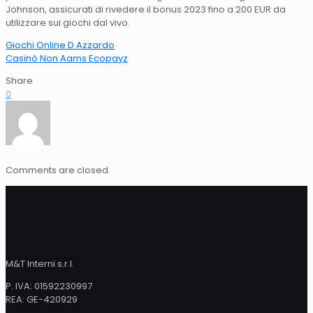
Johnson, assicurati di rivedere il bonus 2023 fino a 200 EUR da
utilizzare sui giochi dal vivo.
Giochi Online D Azzardo
Casinò Non Aams Ecopayz
Share
0
Comments are closed.
M&T Interni s.r.l.
P. IVA: 01592230997
REA: GE-420929