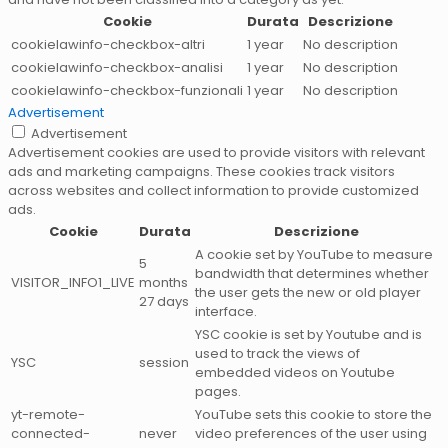
Cookie
Durata
Descrizione
cookielawinfo-checkbox-altri
1 year
No description
cookielawinfo-checkbox-analisi
1 year
No description
cookielawinfo-checkbox-funzionali
1 year
No description
Advertisement
Advertisement
Advertisement cookies are used to provide visitors with relevant
ads and marketing campaigns. These cookies track visitors
across websites and collect information to provide customized
ads.
Cookie
Durata
Descrizione
A cookie set by YouTube to measure
5
bandwidth that determines whether
VISITOR_INFO1_LIVE
months
the user gets the new or old player
27 days
interface.
YSC cookie is set by Youtube and is
used to track the views of
YSC
session
embedded videos on Youtube
pages.
yt-remote-
YouTube sets this cookie to store the
connected-
never
video preferences of the user using