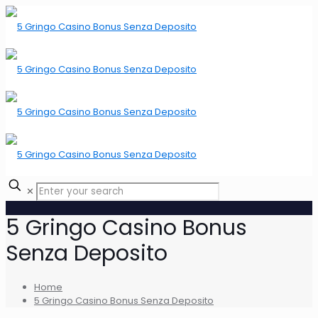
✕
5 Gringo Casino Bonus
Senza Deposito
Home
5 Gringo Casino Bonus Senza Deposito