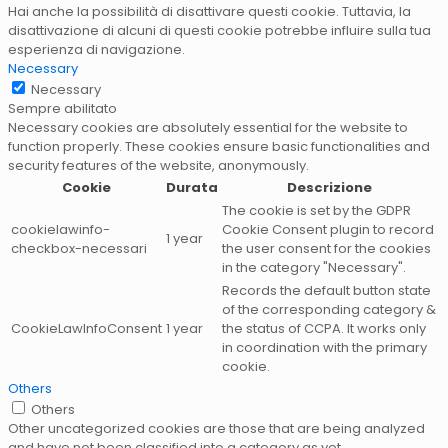
Hai anche la possibilità di disattivare questi cookie. Tuttavia, la
disattivazione di alcuni di questi cookie potrebbe influire sulla tua
esperienza di navigazione.
Necessary
Necessary
Sempre abilitato
Necessary cookies are absolutely essential for the website to
function properly. These cookies ensure basic functionalities and
security features of the website, anonymously.
Cookie
Durata
Descrizione
The cookie is set by the GDPR
cookielawinfo-
Cookie Consent plugin to record
1 year
checkbox-necessari
the user consent for the cookies
in the category "Necessary".
Records the default button state
of the corresponding category &
CookieLawInfoConsent
1 year
the status of CCPA. It works only
in coordination with the primary
cookie.
Others
Others
Other uncategorized cookies are those that are being analyzed
and have not been classified into a category as yet.