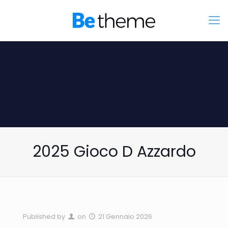
2025 Gioco D Azzardo
Published by
on
21 Gennaio 2026