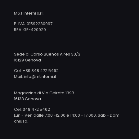
M&T Interni s.r.l.
P. IVA: 01592230997
REA: GE-420929
Sede di
Corso Buenos Aires 30/3
16129 Genova
Cel:
+39 348 472 5462
Mail:
info@mtinterni.it
Magazzino di
Via Geirato 139R
16138 Genova
Cel:
348 472 5462
Lun - Ven dalle 7:00 -12:00 e 14:00 - 17:000. Sab - Dom
chiuso.