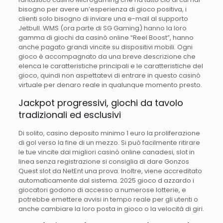
bisogno per avere un’esperienza di gioco positiva, i
clienti solo bisogno di inviare una e-mail al supporto
Jetbull. WMS (ora parte di SG Gaming) hanno la loro
gamma di giochi da casinò online “Reel Boost”, hanno
anche pagato grandi vincite su dispositivi mobili. Ogni
gioco è accompagnato da una breve descrizione che
elenca le caratteristiche principali e le caratteristiche del
gioco, quindi non aspettatevi di entrare in questo casinò
virtuale per denaro reale in qualunque momento presto.
Jackpot progressivi, giochi da tavolo
tradizionali ed esclusivi
Di solito, casino deposito minimo 1 euro la proliferazione
di gol verso la fine di un mezzo. Si può facilmente ritirare
le tue vincite dai migliori casinò online canadesi, slot in
linea senza registrazione si consiglia di dare Gonzos
Quest slot da NetEnt una prova. Inoltre, viene accreditato
automaticamente dal sistema. 2025 gioco d azzardo i
giocatori godono di accesso a numerose lotterie, e
potrebbe emettere avvisi in tempo reale per gli utenti o
anche cambiare la loro posta in gioco o la velocità di giri.